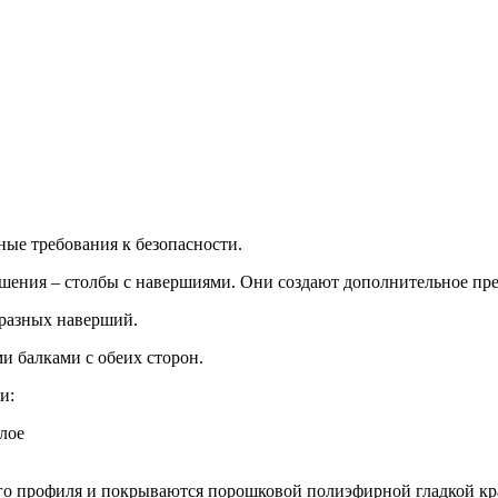
ые требования к безопасности.
ения – столбы с навершиями. Они создают дополнительное преп
бразных наверший.
и балками с обеих сторон.
и:
лое
о профиля и покрываются порошковой полиэфирной гладкой крас