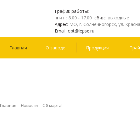
График работы:
пн-пт:
8.00 - 17.00
сб-вс:
выходные
Адрес:
МО, г. Солнечногорск, ул. Красна
Email:
opt@lepse.ru
Главная
О заводе
Продукция
Прай
Системы
Св
ограждений
Главная
Новости
С 8 марта!